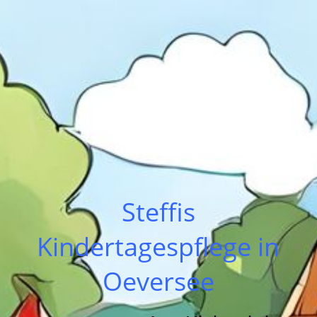
Steffis
Kindertagespflege in
Oeversee